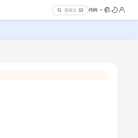
代码
中
华