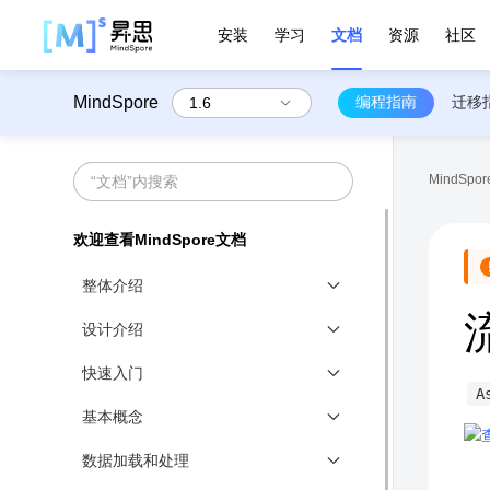
安装
学习
文档
资源
社区
MindSpore
编程指南
迁移
MindSpore
欢迎查看MindSpore文档
整体介绍
MindSpore总体架构
设计介绍
MindSpore API概述
技术白皮书
快速入门
A
全场景统一架构
实现简单线性函数拟合↗
基本概念
函数式可微分编程
实现一个图片分类应用↗
DataType
数据加载和处理
静态图和动态图