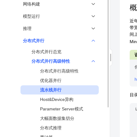
Tensor
快速入门数据加载和处理
网络构建
分布式训练
概
Parameter
数据集加载
异构并行训练
构建单算子网络和多层网络
模型运行
算子
近
数据处理
MindSpore IR（MindIR）
Initializer初始化器
配置运行信息
带
推理
Cell
数据处理高级用法
高性能数据处理引擎
网络参数
间
运行方式
Dataset
推理模型总览
分布式并行
数据迭代
M
可视化调试调优↗
使用流程控制语句
ms_function动静结合
加载Checkpoint在线推理
安全可信↗
分布式并行总览
参数传递
模型保存与加载
使用离线模型推理
术语
分布式并行高级特性
网络内构造常量
Model接口应用
分布式并行高级特性
损失函数
h
优化器并行
求导
流水线并行
运算重载
目
Host&Device异构
优化器
Parameter Server模式
构建训练与评估网络
└
 
大幅面数据集切分
 
分布式推理
 
 