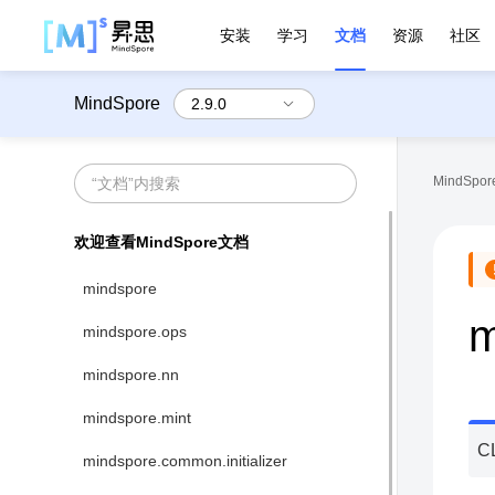
安装
学习
文档
资源
社区
MindSpore
MindSpore
欢迎查看MindSpore文档
mindspore
m
mindspore.ops
mindspore.nn
mindspore.mint
C
mindspore.common.initializer