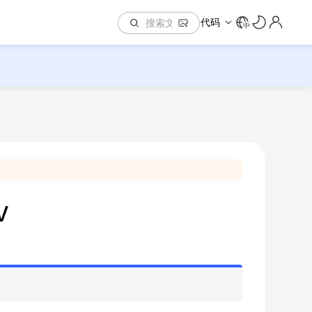
代码
中
v