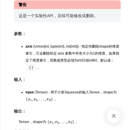
警告
这是一个实验性API，后续可能修改或删除。
参数：
axis
(Union[int, tuple(int), list(int)]) - 指定待删除shape的维度
索引，它会删除给定
axis
参数中所有大小为1的维度。如果指
定了维度索引，其数据类型必须为int32或int64。默认值：
()
。
输入：
input
(Tensor) - 用于计算Squeeze的输入Tensor，shape为
(
x
1
,
x
2
,
.
.
.
,
x
R
)
。
输出：
(
x
1
,
x
2
,
.
.
.
,
x
S
)
Tensor，shape为
。