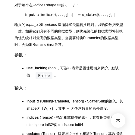
对于每个在
indices.shape
中的
i, …, j
：
input_x
[
indices
[
i
,
.
.
.
,
j
]
,
:
]
−
=
updates
[
i
,
.
.
.
,
j
,
:
]
输入的
input_x
和
updates
遵循隐式类型转换规则，以确保数据类型
一致。如果它们具有不同的数据类型，则优先级低的数据类型将转换
为优先级相对最高的数据类型。当需要转换Parameter的数据类型
时，会抛出RuntimeError异常。
参数：
use_locking
(bool，可选) - 表示是否使用锁来保护。默认
False
值：
。
输入：
input_x
(Union[Parameter, Tensor]) - ScatterSub的输入。其
(
N
,
∗
)
∗
shape为
，其中
为任意数量的额外维度。
indices
(Tensor) - 指定相减操作的索引，其数据类型必须为
mindspore.int32或mindspore.int64。
updates
(Tensor) - 指定与
input_x
相减的Tensor，其数据类