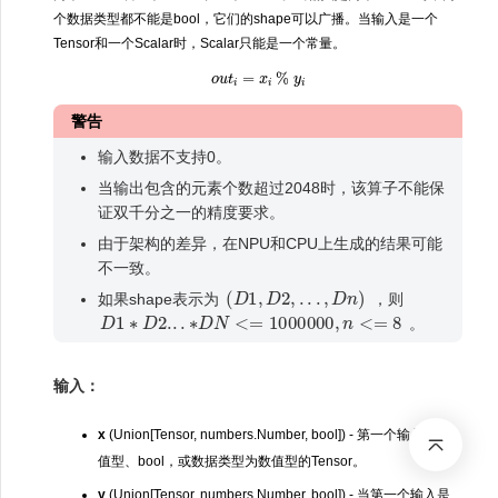
个数据类型都不能是bool，它们的shape可以广播。当输入是一个
Tensor和一个Scalar时，Scalar只能是一个常量。
o
u
t
i
=
x
i
%
y
i
警告
输入数据不支持0。
当输出包含的元素个数超过2048时，该算子不能保
证双千分之一的精度要求。
由于架构的差异，在NPU和CPU上生成的结果可能
不一致。
(
D
1
,
D
2
,
.
.
.
,
D
n
)
如果shape表示为
，则
D
1
∗
D
2.
.
.
∗
D
N
<=
1000000
,
n
<=
8
。
输入：
x
(Union[Tensor, numbers.Number, bool]) - 第一个输入是数
值型、bool，或数据类型为数值型的Tensor。
y
(Union[Tensor, numbers.Number, bool]) - 当第一个输入是