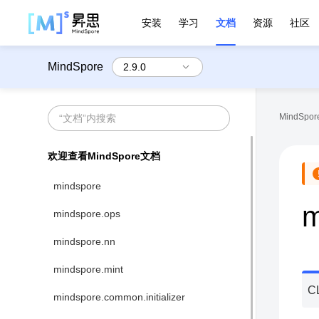
安装
学习
文档
资源
社区
MindSpore
MindSpore
欢迎查看MindSpore文档
mindspore
m
mindspore.ops
mindspore.nn
mindspore.mint
C
mindspore.common.initializer