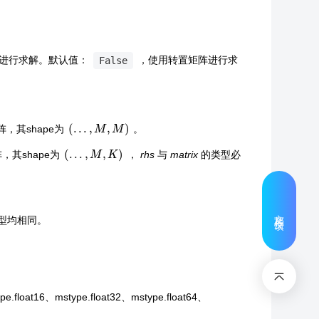
矩阵进行求解。默认值：
，使用转置矩阵进行求
False
(
.
.
.
,
M
,
M
)
矩阵，其shape为
。
(
.
.
.
,
M
,
K
)
阵，其shape为
，
rhs
与
matrix
的类型必
文档反馈
类型均相同。
at16、mstype.float32、mstype.float64、