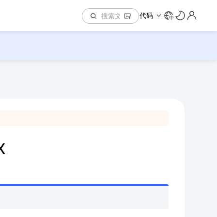
代码
中
x