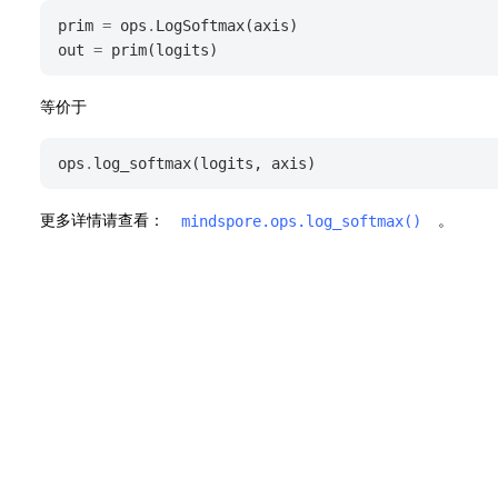
prim
=
ops
.
LogSoftmax
(
axis
)
out
=
prim
(
logits
)
等价于
ops
.
log_softmax
(
logits
,
axis
)
更多详情请查看：
。
mindspore.ops.log_softmax()