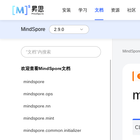
安装
学习
文档
资源
社区
MindSpore
MindSpore
欢迎查看MindSpore文档
mindspore
m
mindspore.ops
mindspore.nn
mindspore.mint
C
mindspore.common.initializer