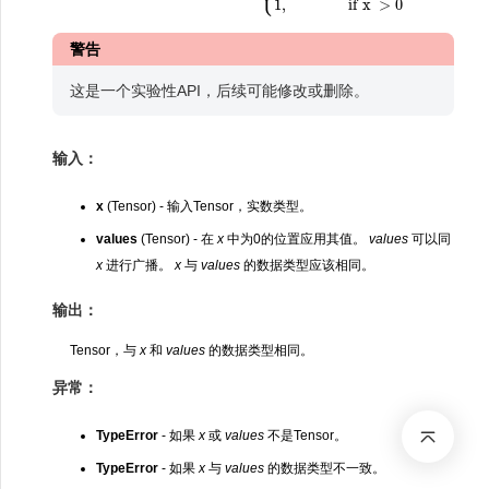
警告
这是一个实验性API，后续可能修改或删除。
输入：
x
(Tensor) - 输入Tensor，实数类型。
values
(Tensor) - 在
x
中为0的位置应用其值。
values
可以同
x
进行广播。
x
与
values
的数据类型应该相同。
输出：
Tensor，与
x
和
values
的数据类型相同。
异常：
TypeError
- 如果
x
或
values
不是Tensor。
TypeError
- 如果
x
与
values
的数据类型不一致。