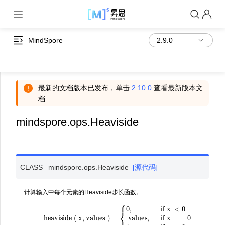
MindSpore
最新的文档版本已发布，单击
2.10.0
查看最新版本文
档
mindspore.ops.Heaviside
CLASS
mindspore.ops.
Heaviside
[源代码]
计算输入中每个元素的Heaviside步长函数。
heaviside
(
x, values
)
=
{
0
,
if x
0
<
0
values,
if x
==
0
1
,
if x
>