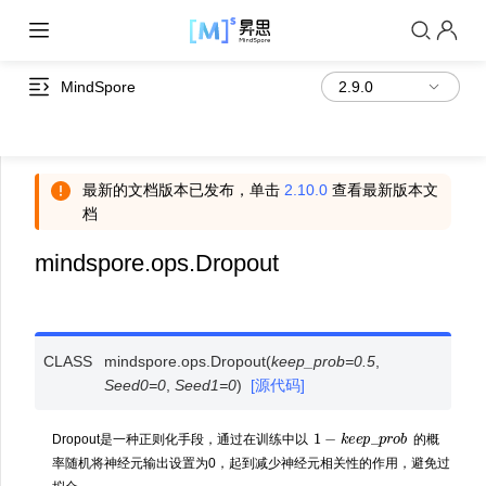
MindSpore
最新的文档版本已发布，单击
2.10.0
查看最新版本文
档
mindspore.ops.Dropout
CLASS
mindspore.ops.
Dropout
(
keep_prob
=
0.5
,
Seed0
=
0
,
Seed1
=
0
)
[源代码]
1
−
k
e
e
p
_
p
r
o
b
Dropout是一种正则化手段，通过在训练中以
的概
率随机将神经元输出设置为0，起到减少神经元相关性的作用，避免过