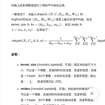
对输入的多维数据进行三维的平均池化运算。
(
N
,
C
,
D
i
n
,
H
i
n
,
W
i
n
)
一般情况下，当输入shape为
时，
(
D
i
n
,
H
i
n
,
W
i
n
)
AvgPool3D会在
维度上输出区域平均值。给定
k
s
=
(
d
k
e
r
,
h
k
e
r
,
w
k
e
r
)
kernel_size
为
，给定
stride
为
s
=
(
s
0
,
s
1
,
s
2
)
，运算如下：
output
k
e
r
−
1
(
N
∑
i
n
,
C
=
j
0
,
d
w
,
h
k
e
,
w
r
−
)
=
1
1
input
d
k
e
r
(
∗
N
i
h
,
C
k
e
j
,
r
s
∗
0
×
w
d
k
+
e
l
r
,
s
∑
1
l
=
×
0
h
d
+
k
m
e
,
r
s
−
2
1
×
∑
w
m
+
=
n
0
)
h
参数：
kernel_size
(Union[int, tuple[int]]，可选) - 指定池化核尺寸大
小。可以是一个整数，其值同时对应深度、高度和宽度；或者
是一个tuple，含3个整数，分别对应深度、高度和宽度。默认
1
值：
，取值范围为[1, 255]。
strides
(Union[int, tuple[int]]，可选) - 池化操作的移动步长。
可以是一个整数，其值同时对应移动深度、高度和宽度；或者
是一个tuple，含3个整数，分别对应移动深度、高度和宽度。