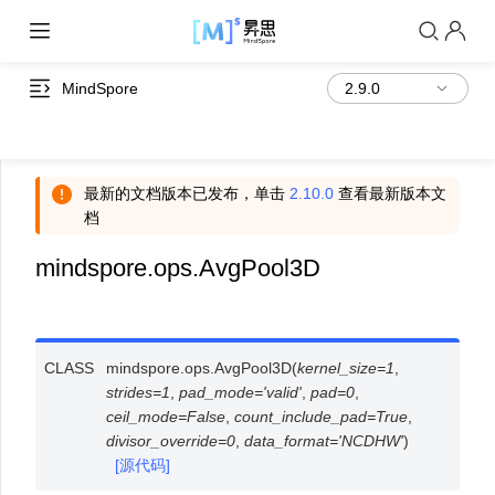
MindSpore
最新的文档版本已发布，单击
2.10.0
查看最新版本文
档
mindspore.ops.AvgPool3D
CLASS
mindspore.ops.
AvgPool3D
(
kernel_size
=
1
,
strides
=
1
,
pad_mode
=
'valid'
,
pad
=
0
,
ceil_mode
=
False
,
count_include_pad
=
True
,
divisor_override
=
0
,
data_format
=
'NCDHW'
)
[源代码]