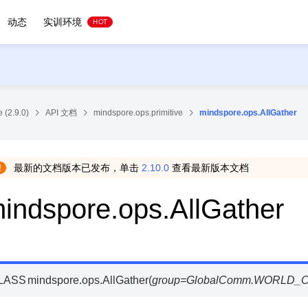
动态
实训环境
HOT
 (2.9.0)
API 文档
mindspore.ops.primitive
mindspore.ops.AllGather
最新的文档版本已发布，单击
2.10.0
查看最新版本文档
indspore.ops.AllGather
LASS
mindspore.ops.
AllGather
(
group
=
GlobalComm.WORLD