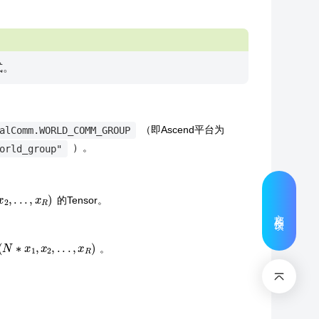
式。
（即Ascend平台为
alComm.WORLD_COMM_GROUP
）。
orld_group"
x
2
,
.
.
.
,
x
R
)
的Tensor。
文档反馈
(
N
∗
x
1
,
x
2
,
.
.
.
,
x
R
)
。