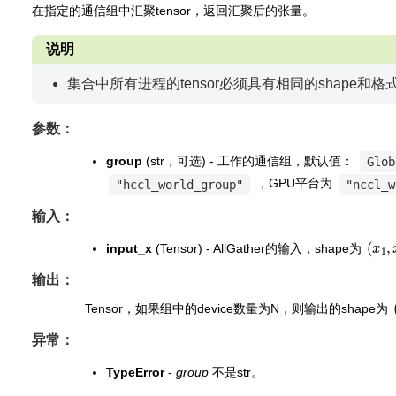
在指定的通信组中汇聚tensor，返回汇聚后的张量。
说明
集合中所有进程的tensor必须具有相同的shape和格
参数：
group
(str，可选) - 工作的通信组，默认值：
Glob
，GPU平台为
"hccl_world_group"
"nccl_w
输入：
(
x
1
,
input_x
(Tensor) - AllGather的输入，shape为
输出：
Tensor，如果组中的device数量为N，则输出的shape为
异常：
TypeError
-
group
不是str。