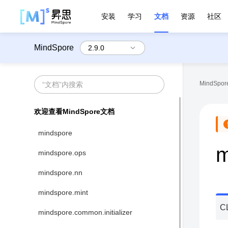
安装
学习
文档
资源
社区
MindSpore
MindSpore
欢迎查看MindSpore文档
mindspore
m
mindspore.ops
mindspore.nn
mindspore.mint
C
mindspore.common.initializer