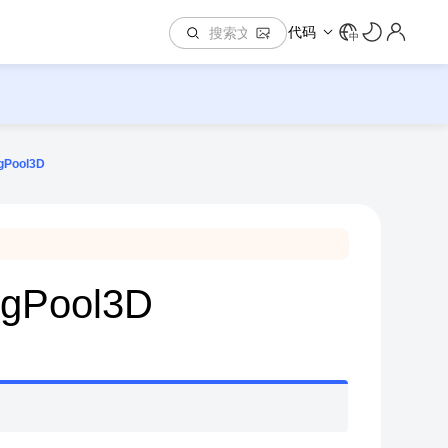
代码
中
gPool3D
vgPool3D