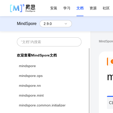
安装
学习
文档
资源
社区
MindSpore
MindSpore
欢迎查看MindSpore文档
mindspore
m
mindspore.ops
mindspore.nn
mindspore.mint
C
mindspore.common.initializer