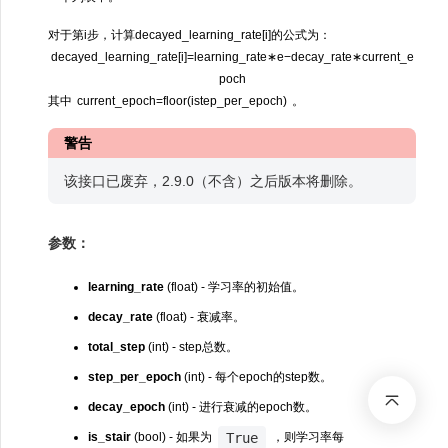
对于第i步，计算decayed_learning_rate[i]的公式为：
d
e
c
a
y
e
d
_
l
e
a
r
n
i
n
g
_
r
a
t
e
[
i
]
=
l
e
a
r
n
i
n
g
_
r
a
t
e
∗
e
−
d
e
c
a
y
_
r
a
t
e
∗
c
u
r
r
e
n
t
_
e
p
o
c
h
其中
c
u
r
r
e
n
t
_
e
p
o
c
h
=
f
l
o
o
r
(
i
s
t
e
p
_
p
e
r
_
e
p
o
c
h
)
。
警告
该接口已废弃，2.9.0（不含）之后版本将删除。
参数：
learning_rate
(float) - 学习率的初始值。
decay_rate
(float) - 衰减率。
total_step
(int) - step总数。
step_per_epoch
(int) - 每个epoch的step数。
decay_epoch
(int) - 进行衰减的epoch数。
True
is_stair
(bool) - 如果为
，则学习率每