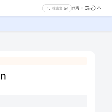
代码
中
on