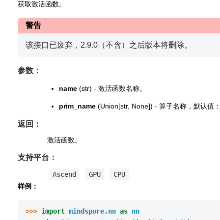
获取激活函数。
警告
该接口已废弃，2.9.0（不含）之后版本将删除。
参数：
name
(str) - 激活函数名称。
prim_name
(Union[str, None]) - 算子名称，默认值
返回：
激活函数。
支持平台：
Ascend
GPU
CPU
样例：
>>> 
import
mindspore.nn
as
nn