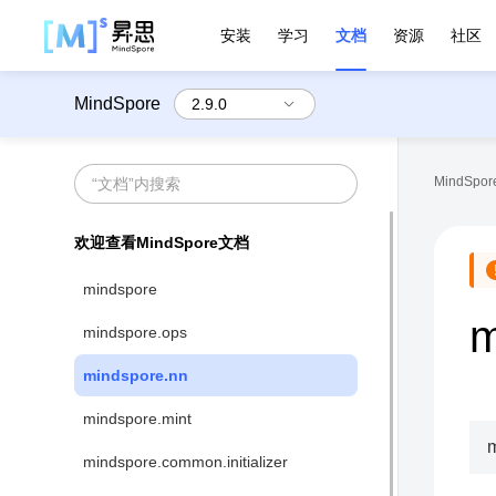
安装
学习
文档
资源
社区
MindSpore
MindSpore
欢迎查看MindSpore文档
mindspore
m
mindspore.ops
mindspore.nn
mindspore.mint
m
mindspore.common.initializer