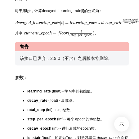
对于第i步，计算decayed_learning_rate[i]的公式为：
d
e
c
a
y
e
d
_
l
e
a
r
n
i
n
e
g
n
_
t
r
_
a
e
t
e
p
[
o
i
]
c
=
h
l
e
d
a
e
r
c
n
a
i
n
y
_
g
e
_
p
r
a
o
t
c
e
h
∗
d
e
c
a
y
_
r
a
t
e
c
u
r
r
c
u
r
r
e
n
t
_
e
p
o
c
h
=
f
c
l
o
h
o
)
r
(
i
s
t
e
p
_
p
e
r
_
e
p
o
其中
。
警告
该接口已废弃，2.9.0（不含）之后版本将删除。
参数：
learning_rate
(float) - 学习率的初始值。
decay_rate
(float) - 衰减率。
total_step
(int) - step总数。
step_per_epoch
(int) - 每个 epoch的step数。
decay_epoch
(int) - 进行衰减的epoch数。
is_stair
(bool) - 如果为True，则学习率每
decay_epoch
次衰