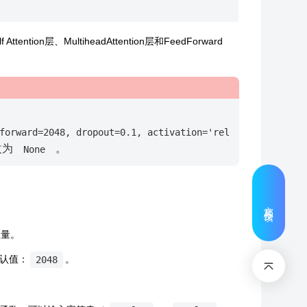
ntion层、MultiheadAttention层和FeedForward
forward=2048,
dropout=0.1,
activation='relu',
layer_norm
改为
。
None
文档反馈
的数量。
。默认值：
。
2048