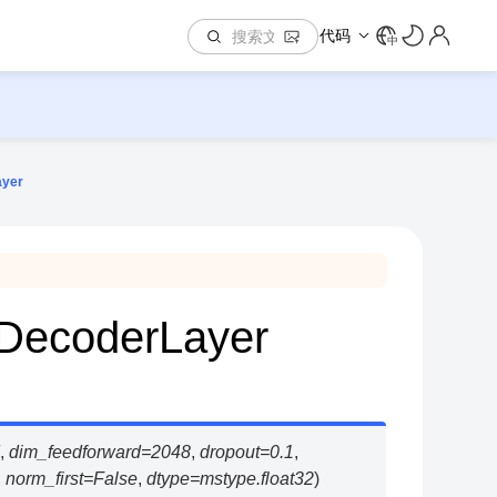
代码
中
ayer
rDecoderLayer
,
dim_feedforward
=
2048
,
dropout
=
0.1
,
,
norm_first
=
False
,
dtype
=
mstype.float32
)