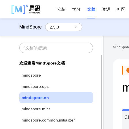
安装
学习
文档
资源
社区
MindSpore
MindSpore
欢迎查看MindSpore文档
mindspore
m
mindspore.ops
mindspore.nn
mindspore.mint
C
mindspore.common.initializer