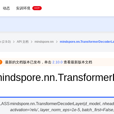
动态
实训环境
HOT
 (2.9.0)
API 文档
mindspore.nn
mindspore.nn.TransformerDecoderL
最新的文档版本已发布，单击
2.10.0
查看最新版本文档
indspore.nn.Transforme
LASS
mindspore.nn.
TransformerDecoderLayer
(
d_model
,
nhead
activation
=
'relu'
,
layer_norm_eps
=
1e-5
,
batch_first
=
False