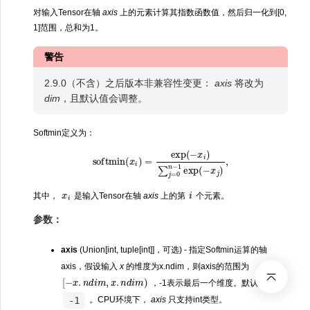
对输入Tensor在轴
axis
上的元素计算其指数函数值，然后归一化到[0,
1]范围，总和为1。
警告
2.9.0（不含）之后版本非兼容性变更：
axis
将改为
dim
，且默认值会调整。
Softmin定义为：
softmin
(
x
i
)
=
exp
(
−
x
i
)
∑
j
=
0
n
−
1
exp
(
−
x
j
)
,
x
i
i
其中，
是输入Tensor在轴
axis
上的第
个元素。
参数：
axis
(Union[int, tuple[int]]，可选) - 指定Softmin运算的轴
axis，假设输入
x
的维度为x.ndim，则axis的范围为
[
−
x
.
n
d
i
m
,
x
.
n
d
i
m
)
，-1表示最后一个维度。默认值：
-1
。CPU环境下，
axis
只支持int类型。