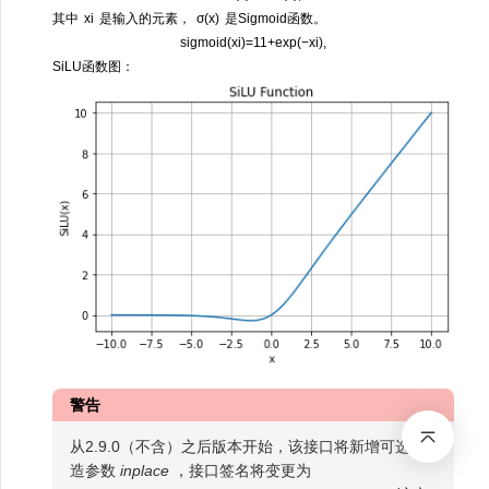
其中
x
i
是输入的元素，
σ
(
x
)
是Sigmoid函数。
sigmoid
(
x
i
)
=
1
1
+
exp
(
−
x
i
)
,
SiLU函数图：
警告
从2.9.0（不含）之后版本开始，该接口将新增可选构
造参数
inplace
，接口签名将变更为