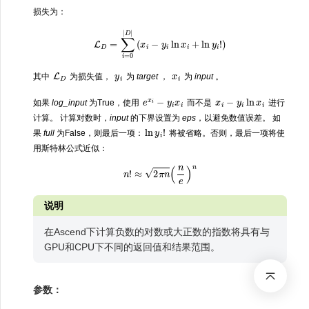
损失为：
L
D
=
∑
i
=
0
|
D
|
(
x
i
−
y
i
ln
x
i
+
ln
y
i
!
)
L
D
y
i
x
i
其中
为损失值，
为
target
，
为
input
。
e
x
i
−
y
i
x
i
x
i
−
y
i
ln
x
i
如果
log_input
为True，使用
而不是
进行
计算。 计算对数时，
input
的下界设置为
eps
，以避免数值误差。 如
ln
y
i
!
果
full
为False，则最后一项：
将被省略。否则，最后一项将使
用斯特林公式近似：
n
!
≈
2
π
n
(
n
e
)
n
说明
在Ascend下计算负数的对数或大正数的指数将具有与
GPU和CPU下不同的返回值和结果范围。
参数：