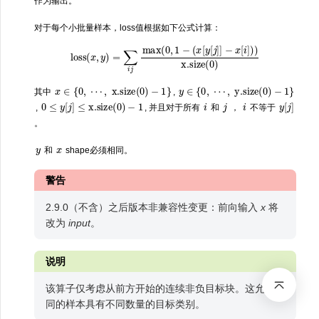
作为输出。
对于每个小批量样本，loss值根据如下公式计算：
loss
(
x
,
y
)
=
∑
i
j
max
(
0
,
1
−
(
x
[
y
[
j
]
]
−
x
[
i
]
)
)
x.size
(
0
)
x
∈
{
0
,
⋯
,
x.size
(
0
)
−
1
}
⋯
,
{
y.size
0
1
∈
−
y
,
0
(
)
}
其中
,
0
≤
y
[
j
]
≤
x.size
(
0
)
−
1
i
j
i
y
[
j
]
,
, 并且对于所有
和
，
不等于
。
y
x
和
shape必须相同。
警告
2.9.0（不含）之后版本非兼容性变更：前向输入
x
将
改为
input
。
说明
该算子仅考虑从前方开始的连续非负目标块。这允许不
同的样本具有不同数量的目标类别。