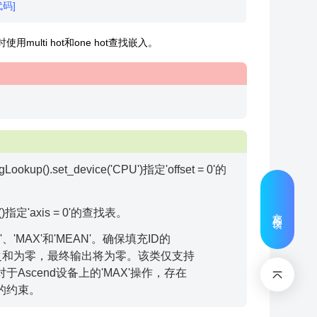
代码]
ulti hot和one hot查找嵌入。
p().set_device('CPU')指定'offset = 0'的
文档反馈
指定'axis = 0'的查找表。
'、'MAX'和'MEAN'。确保填充ID的
之和为零，最终输出将为零。该类仅支持
n_slice']。对于Ascend设备上的'MAX'操作，存在
的约束。