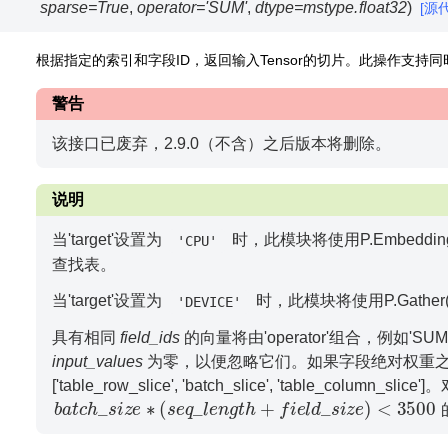
sparse
=
True
,
operator
=
'SUM'
,
dtype
=
mstype.float32
)
[源
根据指定的索引和字段ID，返回输入Tensor的切片。此操作支持同时使用m
警告
该接口已废弃，2.9.0（不含）之后版本将删除。
说明
当'target'设置为
时，此模块将使用P.EmbeddingLooku
'CPU'
查找表。
当'target'设置为
时，此模块将使用P.Gather()
'DEVICE'
具有相同
field_ids
的向量将由'operator'组合，例如'SUM
input_values
为零，以便忽略它们。如果字段绝对权重
['table_row_slice', 'batch_slice', 'table_colum
b
a
t
c
h
_
s
i
z
e
∗
(
s
e
q
_
l
e
n
g
t
h
+
f
i
e
l
d
_
s
i
z
e
)
<
3500