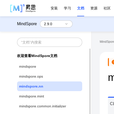
安装
学习
文档
资源
社区
MindSpore
MindSpore
欢迎查看MindSpore文档
mindspore
m
mindspore.ops
mindspore.nn
mindspore.mint
C
mindspore.common.initializer