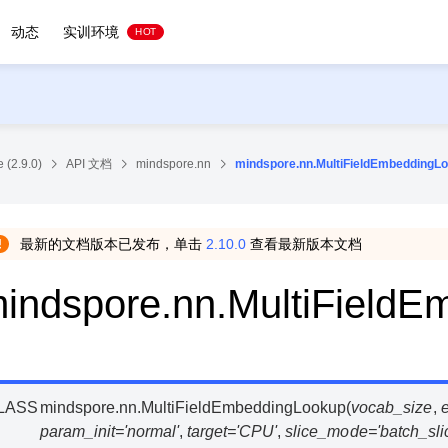
动态
实训环境
HOT
 (2.9.0)
API 文档
mindspore.nn
mindspore.nn.MultiFieldEmbeddingL
最新的文档版本已发布，单击
2.10.0
查看最新版本文档
indspore.nn.MultiField
LASS
mindspore.nn.
MultiFieldEmbeddingLookup
(
vocab_size
,
param_init
=
'normal'
,
target
=
'CPU'
,
slice_mode
=
'batch_sli