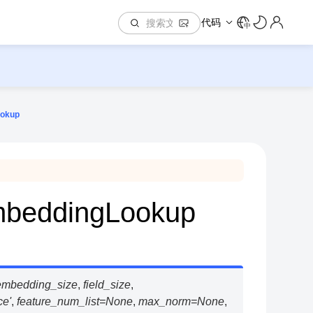
代码
中
ookup
EmbeddingLookup
embedding_size
,
field_size
,
ce'
,
feature_num_list
=
None
,
max_norm
=
None
,