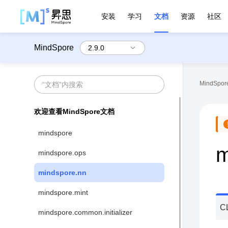
安装
学习
文档
资源
社区
MindSpore
MindSpore
欢迎查看MindSpore文档
mindspore
m
mindspore.ops
mindspore.nn
mindspore.mint
C
mindspore.common.initializer