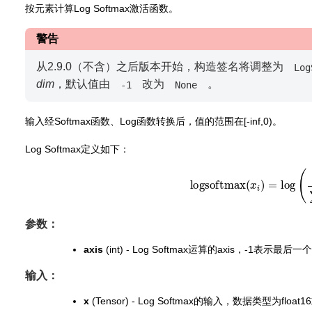
按元素计算Log Softmax激活函数。
警告
从2.9.0（不含）之后版本开始，构造签名将调整为
Log
dim
，默认值由
改为
。
-1
None
输入经Softmax函数、Log函数转换后，值的范围在[-inf,0)。
Log Softmax定义如下：
logsoftmax
(
x
i
)
=
log
(
exp
(
x
参数：
axis
(int) - Log Softmax运算的axis，-1表示
输入：
x
(Tensor) - Log Softmax的输入，数据类型为float16