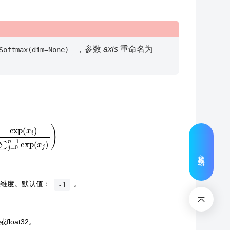
，参数
axis
重命名为
Softmax(dim=None)
i
)
∑
j
=
0
n
−
1
exp
(
x
j
)
)
文档反馈
最后一个维度。默认值：
。
-1
或float32。