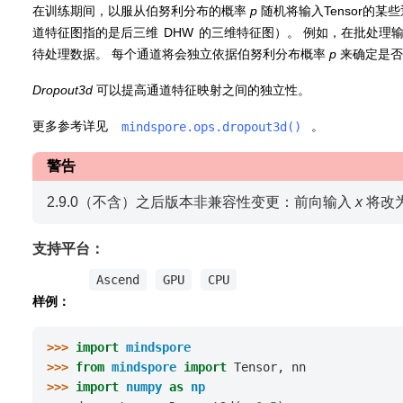
在训练期间，以服从伯努利分布的概率
p
随机将输入Tensor的某
道特征图指的是后三维
D
H
W
的三维特征图）。 例如，在批处理
待处理数据。 每个通道将会独立依据伯努利分布概率
p
来确定是否
Dropout3d
可以提高通道特征映射之间的独立性。
更多参考详见
。
mindspore.ops.dropout3d()
警告
2.9.0（不含）之后版本非兼容性变更：前向输入
x
将改
支持平台：
Ascend
GPU
CPU
样例：
>>> 
import
mindspore
>>> 
from
mindspore
import
Tensor
,
nn
>>> 
import
numpy
as
np