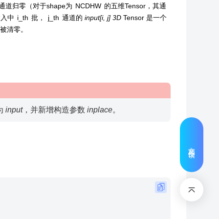
些通道归零（对于shape为
N
C
D
H
W
的五维Tensor，其通
输入中
i
_
t
h
批，
j
_
t
h
通道的
input[i, j]
3D
Tensor 是一个
被清零。
为
input
，并新增构造参数
inplace
。
文档反馈