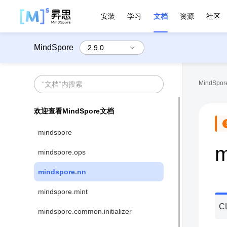
安装
学习
文档
资源
社区
MindSpore
MindSpore
欢迎查看MindSpore文档
mindspore
m
mindspore.ops
mindspore.nn
mindspore.mint
C
mindspore.common.initializer