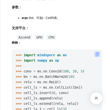
参数：
args
(list，可选) - Cell列表。
支持平台：
Ascend
GPU
CPU
样例：
>>> 
import
mindspore
as
ms
>>> 
import
numpy
as
np
>>>
>>> 
conv
=
ms
.
nn
.
Conv2d
(
100
,
20
,
3
)
>>> 
bn
=
ms
.
nn
.
BatchNorm2d
(
20
)
>>> 
relu
=
ms
.
nn
.
ReLU
()
>>> 
cell_ls
=
ms
.
nn
.
CellList
([
bn
])
>>> 
cell_ls
.
insert
(
0
,
conv
)
>>> 
cell_ls
.
append
(
relu
)
>>> 
cell_ls
.
extend
([
relu
,
relu
])
>>> 
cell_ls_3
=
cell_ls
[
3
]