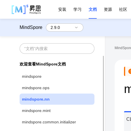
安装
学习
文档
资源
社区
MindSpore
MindSpore
欢迎查看MindSpore文档
mindspore
m
mindspore.ops
mindspore.nn
mindspore.mint
C
mindspore.common.initializer