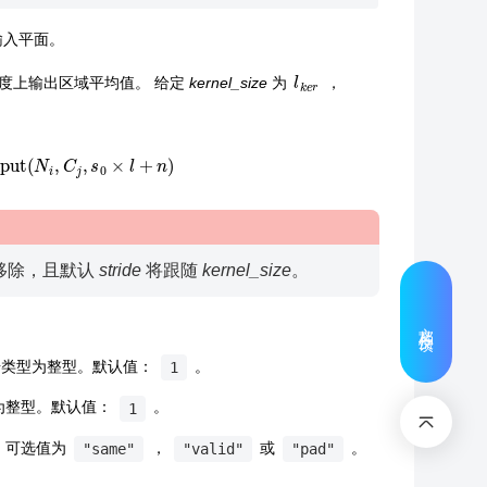
输入平面。
l
k
r
e
度上输出区域平均值。 给定
kernel_size
为
，
−
1
input
(
N
i
,
C
j
,
s
0
×
l
+
n
)
移除，且默认
stride
将跟随
kernel_size
。
文档反馈
，数据类型为整型。默认值：
。
1
型为整型。默认值：
。
1
0。可选值为
，
或
。
"same"
"valid"
"pad"