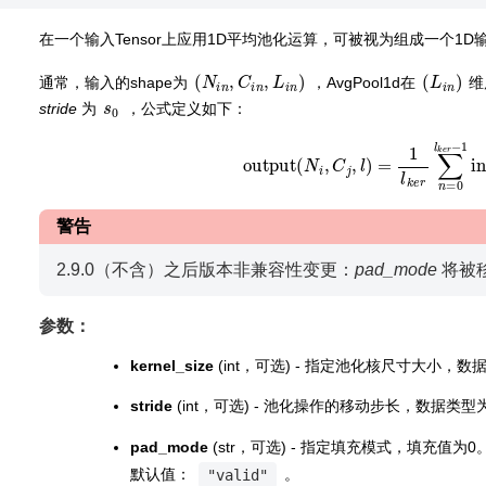
在一个输入Tensor上应用1D平均池化运算，可被视为组成一个1D
(
N
i
n
,
C
i
n
,
L
i
n
)
(
L
i
n
)
通常，输入的shape为
，AvgPool1d在
维
s
0
stride
为
，公式定义如下：
output
(
N
i
,
C
j
,
l
)
=
1
l
k
e
r
∑
n
=
0
l
k
e
r
警告
2.9.0（不含）之后版本非兼容性变更：
pad_mode
将被
参数：
kernel_size
(int，可选) - 指定池化核尺寸大小
stride
(int，可选) - 池化操作的移动步长，数据类
pad_mode
(str，可选) - 指定填充模式，填充值为
默认值：
。
"valid"