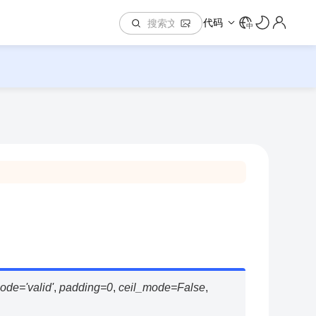
代码
中
ode
=
'valid'
,
padding
=
0
,
ceil_mode
=
False
,