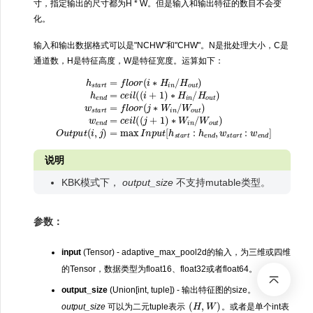
寸，指定输出的尺寸都为H * W。但是输入和输出特征的数目不会变
化。
输入和输出数据格式可以是"NCHW"和"CHW"。N是批处理大小，C是
通道数，H是特征高度，W是特征宽度。运算如下：
=
h
f
s
l
o
t
a
o
r
r
t
(
=
j
∗
f
l
o
W
o
=
r
i
n
(
max
i
/
∗
W
H
o
I
i
u
n
n
t
p
/
)
H
u
w
o
t
e
[
u
h
n
t
s
d
)
t
h
=
a
e
c
r
n
t
e
:
d
h
i
l
(
=
e
(
c
n
j
+
e
d
1
i
,
l
w
)
(
∗
(
s
i
+
t
W
a
1
r
)
i
n
t
∗
:
/
w
W
H
e
i
o
n
n
u
/
d
H
t
]
)
o
O
u
u
t
)
t
p
w
u
s
t
t
(
a
i
,
r
j
t
)
说明
KBK模式下，
output_size
不支持mutable类型。
参数：
input
(Tensor) - adaptive_max_pool2d的输入，为三维或四维
的Tensor，数据类型为float16、float32或者float64。
output_size
(Union[int, tuple]) - 输出特征图的size。
(
H
,
W
)
output_size
可以为二元tuple表示
。或者是单个int表