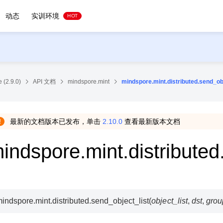
动态
实训环境
HOT
 (2.9.0)
API 文档
mindspore.mint
mindspore.mint.distributed.send_obj
最新的文档版本已发布，单击
2.10.0
查看最新版本文档
indspore.mint.distributed
indspore.mint.distributed.
send_object_list
(
object_list
,
dst
,
grou