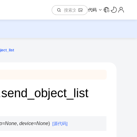
代码
中
ect_list
.send_object_list
p
=
None
,
device
=
None
)
[源代码]