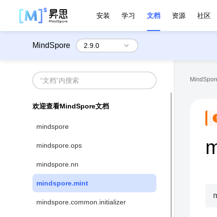
安装
学习
文档
资源
社区
MindSpore
MindSpore
欢迎查看MindSpore文档
mindspore
m
mindspore.ops
mindspore.nn
mindspore.mint
m
mindspore.common.initializer