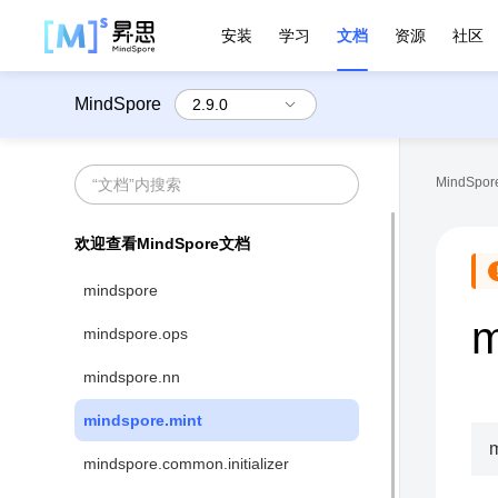
安装
学习
文档
资源
社区
MindSpore
MindSpore
欢迎查看MindSpore文档
mindspore
m
mindspore.ops
mindspore.nn
mindspore.mint
m
mindspore.common.initializer