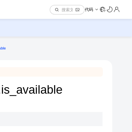
代码
中
able
.is_available