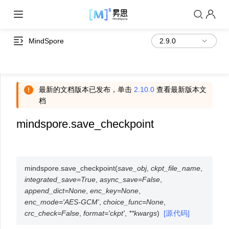
MindSpore
最新的文档版本已发布，单击
2.10.0
查看最新版本文
档
mindspore.save_checkpoint
mindspore.
save_checkpoint
(
save_obj
,
ckpt_file_name
,
integrated_save
=
True
,
async_save
=
False
,
append_dict
=
None
,
enc_key
=
None
,
enc_mode
=
'AES-GCM'
,
choice_func
=
None
,
crc_check
=
False
,
format
=
'ckpt'
,
**
kwargs
)
[源代码]