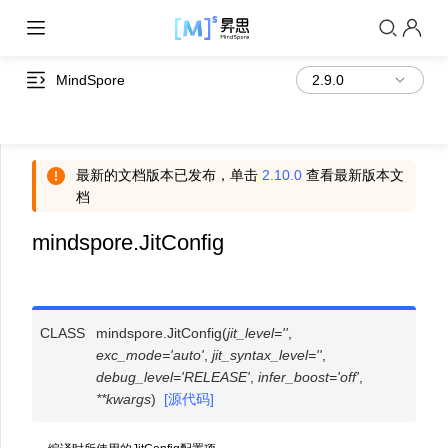
MindSpore
最新的文档版本已发布，单击
2.10.0
查看最新版本文
档
mindspore.JitConfig
CLASS
mindspore.
JitConfig
(
jit_level
=
''
,
exc_mode
=
'auto'
,
jit_syntax_level
=
''
,
debug_level
=
'RELEASE'
,
infer_boost
=
'off'
,
**
kwargs
)
[源代码]