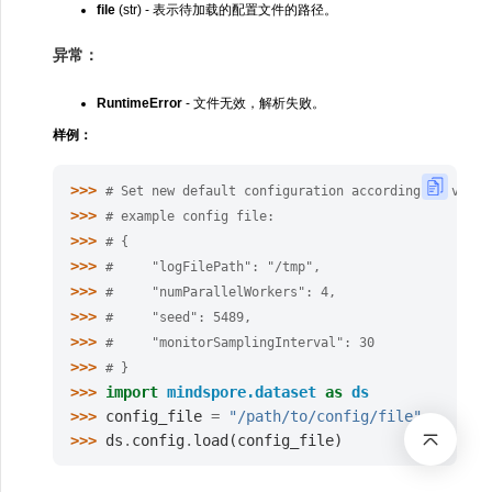
file
(str) - 表示待加载的配置文件的路径。
异常：
RuntimeError
- 文件无效，解析失败。
样例：
>>> 
# Set new default configuration according to value
>>> 
# example config file:
>>> 
# {
>>> 
#     "logFilePath": "/tmp",
>>> 
#     "numParallelWorkers": 4,
>>> 
#     "seed": 5489,
>>> 
#     "monitorSamplingInterval": 30
>>> 
# }
>>> 
import
mindspore.dataset
as
ds
>>> 
config_file
=
"/path/to/config/file"
>>> 
ds
.
config
.
load
(
config_file
)