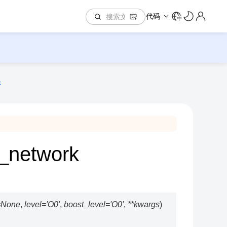
代码
中
k
n_network
=
None
,
level
=
'O0'
,
boost_level
=
'O0'
,
**
kwargs
)