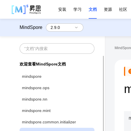
安装
学习
文档
资源
社区
MindSpore
MindSpore
欢迎查看MindSpore文档
mindspore
m
mindspore.ops
mindspore.nn
mindspore.mint
mindspore.common.initializer