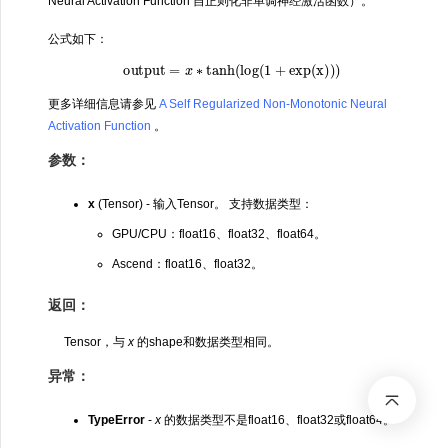
Neural Activation Function 自正则化非单调神经激活函数）。
公式如下：
output
=
x
∗
tanh
(
log
(
1
+
exp
(
x
)
)
)
更多详细信息请参见
A Self Regularized Non-Monotonic Neural
Activation Function
。
参数：
x
(Tensor) - 输入Tensor。 支持数据类型：
GPU/CPU：float16、float32、float64。
Ascend：float16、float32。
返回：
Tensor，与
x
的shape和数据类型相同。
异常：
TypeError
-
x
的数据类型不是float16、float32或float64。