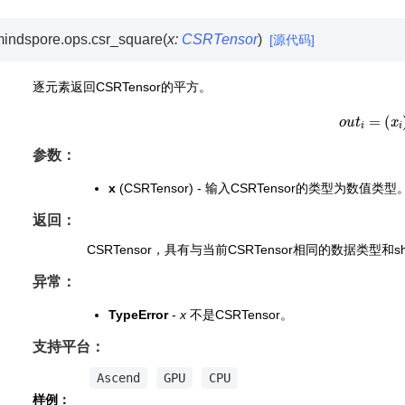
indspore.ops.
csr_square
(
x
:
CSRTensor
)
[源代码]
逐元素返回CSRTensor的平方。
o
u
t
i
=
(
x
i
)
参数：
x
(CSRTensor) - 输入CSRTensor的类型为数值类型
返回：
CSRTensor，具有与当前CSRTensor相同的数据类型和sh
异常：
TypeError
-
x
不是CSRTensor。
支持平台：
Ascend
GPU
CPU
样例：