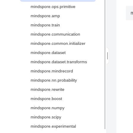
全场景统一架构
mindspore.ops.primitive
图算融合加速引擎
m
mindspore.amp
三方硬件对接
mindspore.train
术语
mindspore.communication
mindspore.common.initializer
mindspore.dataset
mindspore.dataset.transforms
mindspore.mindrecord
mindspore.nn.probability
mindspore.rewrite
mindspore.boost
mindspore.numpy
mindspore.scipy
mindspore.experimental