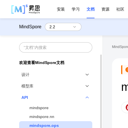
安装
学习
文档
资源
社区
MindSpore
MindSpore
欢迎查看MindSpore文档
设计
m
MindSpore设计概览
模型库
函数式和对象式融合编程范式
官方模型库
API
动静态图结合
mindspore
分布式并行原生
mindspore.nn
高性能数据处理引擎
mindspore.ops