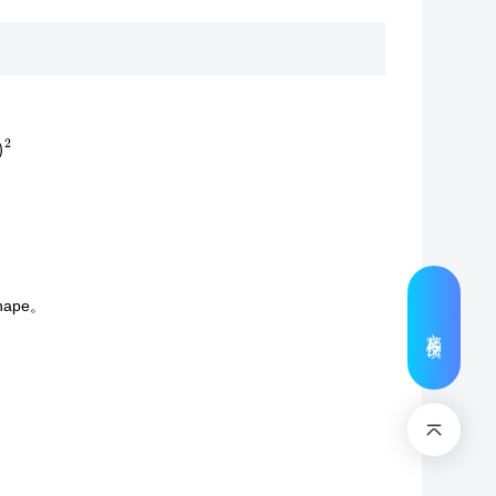
2
。
ape。
文档反馈