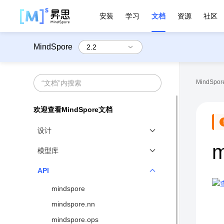
安装
学习
文档
资源
社区
MindSpore
MindSpore
欢迎查看MindSpore文档
设计
m
MindSpore设计概览
模型库
函数式和对象式融合编程范式
官方模型库
API
动静态图结合
mindspore
分布式并行原生
mindspore.nn
高性能数据处理引擎
mindspore.ops