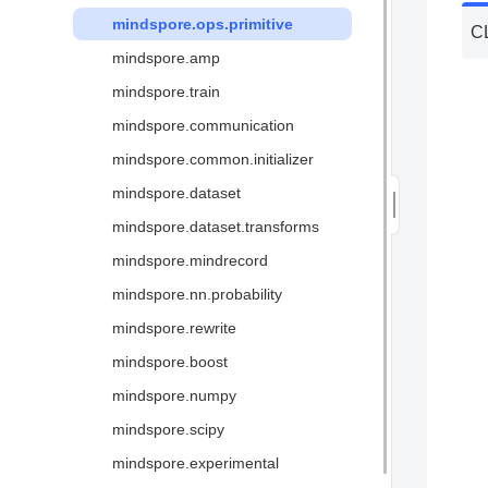
全场景统一架构
mindspore.ops.primitive
C
图算融合加速引擎
mindspore.amp
三方硬件对接
mindspore.train
术语
mindspore.communication
mindspore.common.initializer
mindspore.dataset
mindspore.dataset.transforms
mindspore.mindrecord
mindspore.nn.probability
mindspore.rewrite
mindspore.boost
mindspore.numpy
mindspore.scipy
mindspore.experimental