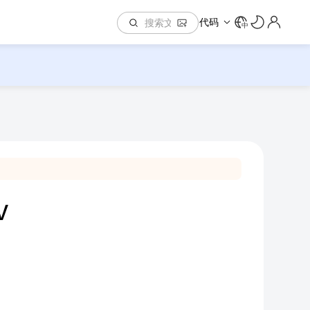
代码
中
v