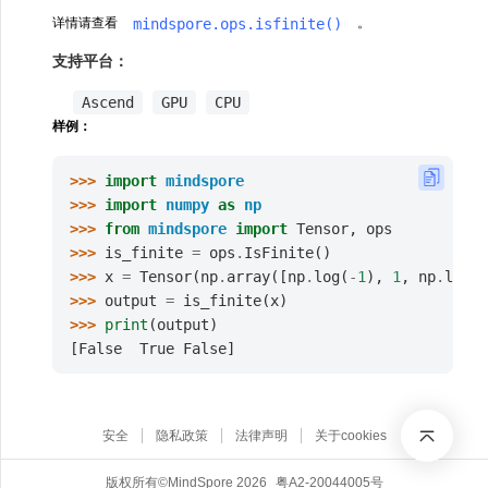
mindspore.ops.isfinite()
详情请查看
。
支持平台：
Ascend
GPU
CPU
样例：
>>> 
import
mindspore
>>> 
import
numpy
as
np
>>> 
from
mindspore
import
Tensor
,
ops
>>> 
is_finite
=
ops
.
IsFinite
()
>>> 
x
=
Tensor
(
np
.
array
([
np
.
log
(
-
1
),
1
,
np
.
log
(
0
>>> 
output
=
is_finite
(
x
)
>>> 
print
(
output
)
[False  True False]
安全
隐私政策
法律声明
关于cookies
版权所有©MindSpore 2026
粤A2-20044005号