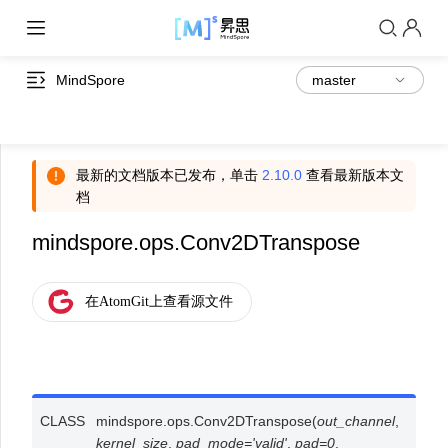
MindSpore
最新的文档版本已发布，单击
2.10.0
查看最新版本文
档
mindspore.ops.Conv2DTranspose
CLASS
mindspore.ops.
Conv2DTranspose
(
out_channel
,
kernel_size
,
pad_mode
=
'valid'
,
pad
=
0
,