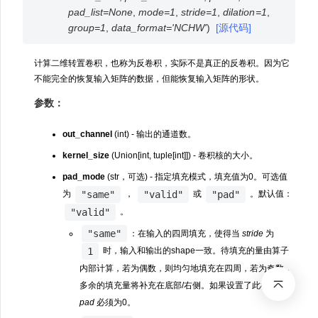
pad_list
=
None
,
mode
=
1
,
stride
=
1
,
dilation
=
1
,
group
=
1
,
data_format
=
'NCHW'
)
[源代码]
计算二维转置卷积，也称为反卷积，实际不是真正的反卷积。因为它
不能完全的恢复输入矩阵的数据，但能恢复输入矩阵的形状。
参数：
out_channel
(int) - 输出的通道数。
kernel_size
(Union[int, tuple[int]]) - 卷积核的大小。
pad_mode
(str，可选) - 指定填充模式，填充值为0。可选值
"same"
"valid"
"pad"
为
，
或
。默认值：
"valid"
。
"same"
：在输入的四周填充，使得当
stride
为
1
时，输入和输出的shape一致。待填充的量由算子
内部计算，若为偶数，则均匀地填充在四周，若为奇数，
多余的填充量将补充在底部/右侧。如果设置了此模式，
pad
必须为0。