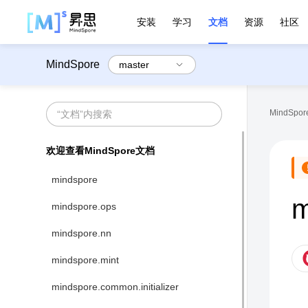
安装
学习
文档
资源
社区
MindSpore
MindSpore
欢迎查看MindSpore文档
mindspore
m
mindspore.ops
mindspore.nn
mindspore.mint
mindspore.common.initializer