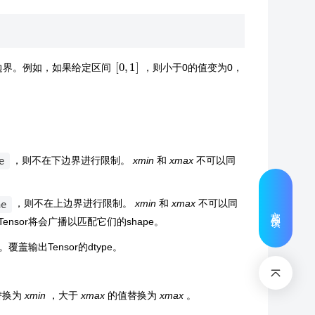
[
0
,
1
]
边界。例如，如果给定区间
，则小于0的值变为0，
，则不在下边界进行限制。
xmin
和
xmax
不可以同
e
，则不在上边界进行限制。
xmin
和
xmax
不可以同
ne
文档反馈
Tensor将会广播以匹配它们的shape。
。覆盖输出Tensor的dtype。
替换为
xmin
，大于
xmax
的值替换为
xmax
。