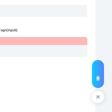
∗
s
g
n
(
i
n
p
u
t
i
)
文档反馈