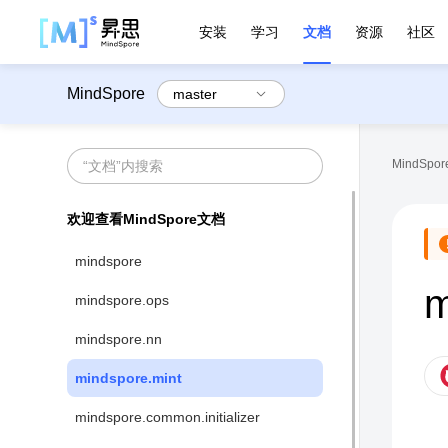
安装
学习
文档
资源
社区
MindSpore
MindSpore
欢迎查看MindSpore文档
mindspore
m
mindspore.ops
mindspore.nn
mindspore.mint
mindspore.common.initializer