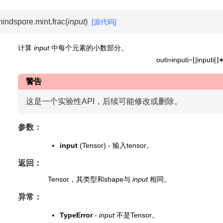
indspore.mint.
frac
(
input
)
[源代码]
计算
input
中每个元素的小数部分。
o
u
t
i
=
i
n
p
u
t
i
−
⌊
|
i
n
p
u
t
i
|
⌋
警告
这是一个实验性API，后续可能修改或删除。
参数：
input
(Tensor) - 输入tensor。
返回：
Tensor，其类型和shape与
input
相同。
异常：
TypeError
-
input
不是Tensor。