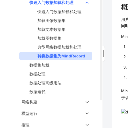
Tensor
快速入门数据加载和处理
分布式训练
概
Parameter
快速入门数据加载和处理
异构并行训练
算子
用户
加载图像数据集
MindSpore IR（MindIR）
同时
Cell
加载文本数据集
高性能数据处理引擎
Dataset
Mi
加载图数据集
可视化调试调优↗
典型网络数据加载和处理
安全可信↗
转换数据集为MindRecord
术语
数据集加载
数据处理
数据处理高级用法
M
数据迭代
于
网络构建
构建单算子网络和多层网络
模型运行
Initializer初始化器
配置运行信息
推理