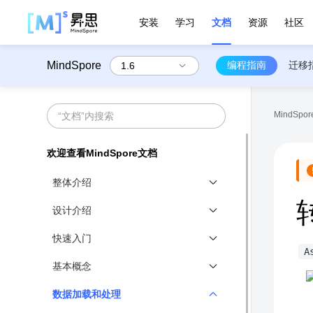
安装
学习
文档
资源
社区
MindSpore
编程指南
迁移
MindSpore
欢迎查看MindSpore文档
整体介绍
MindSpore总体架构
设计介绍
MindSpore API概述
技术白皮书
快速入门
A
全场景统一架构
实现简单线性函数拟合↗
基本概念
函数式可微分编程
实现一个图片分类应用↗
DataType
数据加载和处理
静态图和动态图