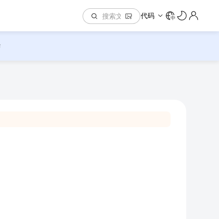
代码
中
华