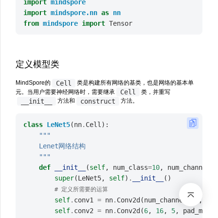
import
mindspore
import
mindspore.nn
as
nn
from
mindspore
import
Tensor
定义模型类
Cell
MindSpore的
类是构建所有网络的基类，也是网络的基本单
Cell
元。当用户需要神经网络时，需要继承
类，并重写
__init__
construct
方法和
方法。
class
LeNet5
(
nn
.
Cell
):
"""
    Lenet网络结构
    """
def
__init__
(
self
,
num_class
=
10
,
num_channel
=
1
super
(
LeNet5
,
self
)
.
__init__
()
# 定义所需要的运算
self
.
conv1
=
nn
.
Conv2d
(
num_channel
,
6
,
5
,
self
.
conv2
=
nn
.
Conv2d
(
6
,
16
,
5
,
pad_mode
=