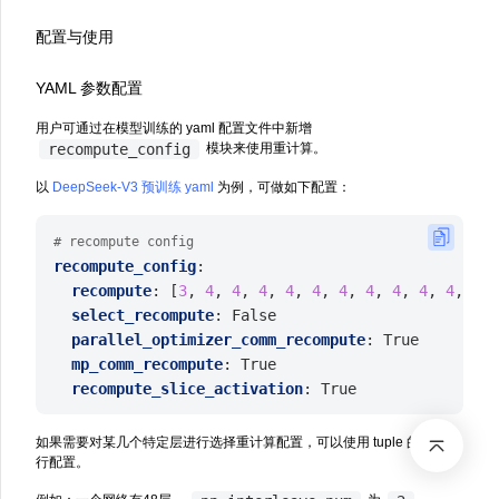
配置与使用
YAML 参数配置
用户可通过在模型训练的 yaml 配置文件中新增
recompute_config
模块来使用重计算。
以
DeepSeek-V3 预训练 yaml
为例，可做如下配置：
# recompute config
recompute_config
:
recompute
:
[
3
,
4
,
4
,
4
,
4
,
4
,
4
,
4
,
4
,
4
,
4
,
4
,
select_recompute
:
False
parallel_optimizer_comm_recompute
:
True
mp_comm_recompute
:
True
recompute_slice_activation
:
True
如果需要对某几个特定层进行选择重计算配置，可以使用 tuple 的方式进
行配置。