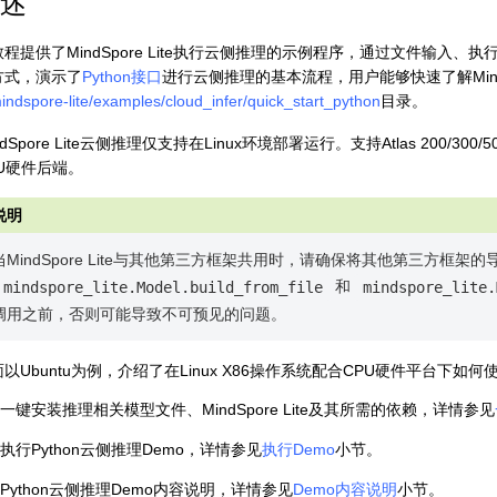
述
教程提供了MindSpore Lite执行云侧推理的示例程序，通过文件输
方式，演示了
Python接口
进行云侧推理的基本流程，用户能够快速了解MindS
indspore-lite/examples/cloud_infer/quick_start_python
目录。
ndSpore Lite云侧推理仅支持在Linux环境部署运行。支持Atlas 200/3
PU硬件后端。
当MindSpore Lite与其他第三方框架共用时，请确保将其他第三方框架
和
mindspore_lite.Model.build_from_file
mindspore_lite.
调用之前，否则可能导致不可预见的问题。
以Ubuntu为例，介绍了在Linux X86操作系统配合CPU硬件平台下如何使
一键安装推理相关模型文件、MindSpore Lite及其所需的依赖，详情参见
执行Python云侧推理Demo，详情参见
执行Demo
小节。
Python云侧推理Demo内容说明，详情参见
Demo内容说明
小节。