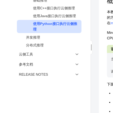
概
基础推理
三方ONNX模型对接自定义算子
使用C++接口执行云侧推理
本
使用Java接口执行云侧推理
的
在
m
使用Python接口执行云侧推
理
Mi
并发推理
C
分布式推理
云侧工具
基准测试工具
参考文档
Lite算子支持
RELEASE NOTES
环境变量支持说明
Release Notes
下面