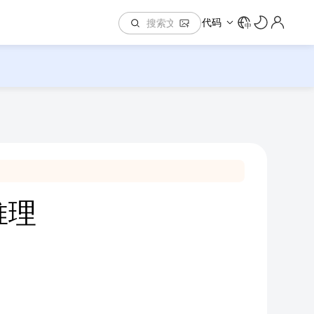
代码
中
推理