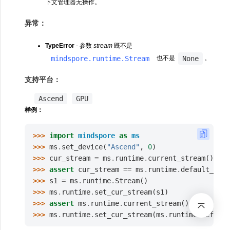
下文管理器无操作。
异常：
TypeError
- 参数
stream
既不是
mindspore.runtime.Stream
None
也不是
。
支持平台：
Ascend
GPU
样例：
>>> 
import
mindspore
as
ms
>>> 
ms
.
set_device
(
"Ascend"
,
0
)
>>> 
cur_stream
=
ms
.
runtime
.
current_stream
()
>>> 
assert
cur_stream
==
ms
.
runtime
.
default_stre
>>> 
s1
=
ms
.
runtime
.
Stream
()
>>> 
ms
.
runtime
.
set_cur_stream
(
s1
)
>>> 
assert
ms
.
runtime
.
current_stream
()
==
s1
>>> 
ms
.
runtime
.
set_cur_stream
(
ms
.
runtime
.
default