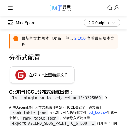
MindSpore
最新的文档版本已发布，单击
2.10.0
查看最新版本文
档
分布式配置
Q: 进行HCCL分布式训练出错：
？
Init
plugin
so
failed,
ret
=
1343225860
A: 在Ascend进行分布式训练时初始化HCCL失败了，通常由于
rank_table.json
没写对，可以执行此文件
hccl_tools.py
生成一
rank_table.json
个新的
。或者导入环境变量
export
ASCEND_SLOG_PRINT_TO_STDOUT=1
打开HCCL的