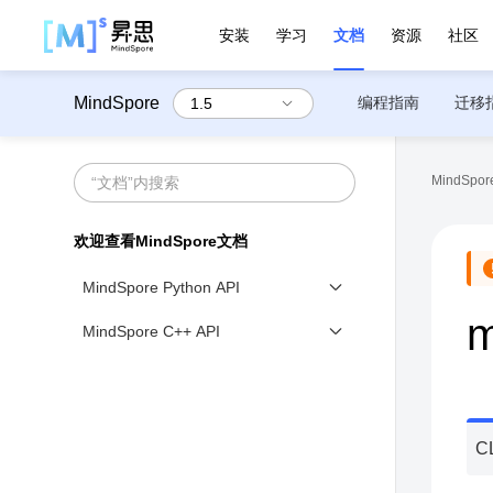
安装
学习
文档
资源
社区
MindSpore
编程指南
迁移
MindSpore
欢迎查看MindSpore文档
MindSpore Python API
m
mindspore
MindSpore C++ API
mindspore.common.initializer
MindSpore Lite↗
mindspore.communication
mindspore.compression
C
mindspore.context